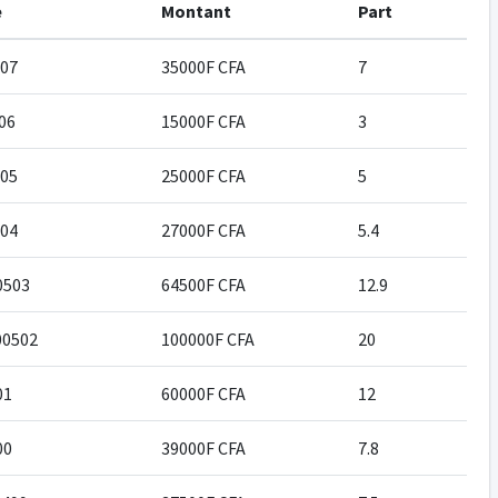
e
Montant
Part
07
35000F CFA
7
06
15000F CFA
3
05
25000F CFA
5
04
27000F CFA
5.4
0503
64500F CFA
12.9
0502
100000F CFA
20
01
60000F CFA
12
00
39000F CFA
7.8