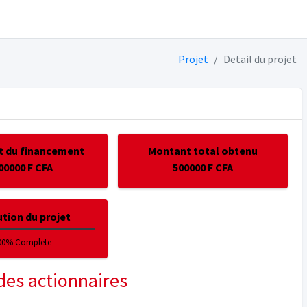
Projet
Detail du projet
 du financement
Montant total obtenu
00000 F CFA
500000 F CFA
tion du projet
00% Complete
des actionnaires