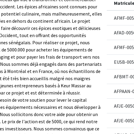
Matricul
Occident. Les épices africaines sont connues pour
ur potentiel culinaire, mais malheureusement, elles
AFMF-005
es en dehors du continent africain. Le projet
 faire découvrir ces épices exotiques et délicieuses
AFAD-005
 Occident, tout en offrant des opportunités
nes sénégalais. Pour réaliser ce projet, nous
AFMF-005
l de 5000.000 pour acheter les équipements de
ing et pour payer les frais de transport vers nos
EUSB-005
. Nous sommes déjà engagés dans des partenariats
ns à Montréal et en France, où nos échantillons de
AFBMT-0
 été très bien accueillis malgré nos maigres
 jeunes entrepreneurs basés à Keur Massar au
AFPAAN-0
r ce projet et est déterminée à réussir.
soin de votre soutien pour lever le capital
AFJE-005
les équipements nécessaires et nous développer à
 Nous sollicitons donc votre aide pour obtenir un
AFJE-005
Le prix de l'action est de 5000, ce qui rend notre
 les investisseurs. Nous sommes convaincus que ce