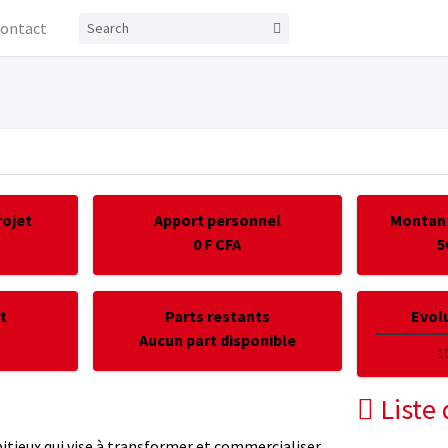
ontact
rojet
Apport personnel
Montant
0 F CFA
5
rt
Parts restants
Evolu
Aucun part disponible
1
Liste 
itieux qui vise à transformer et commercialiser