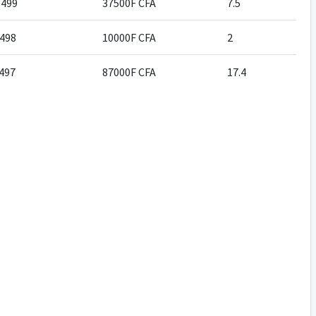
499
37500F CFA
7.5
498
10000F CFA
2
497
87000F CFA
17.4