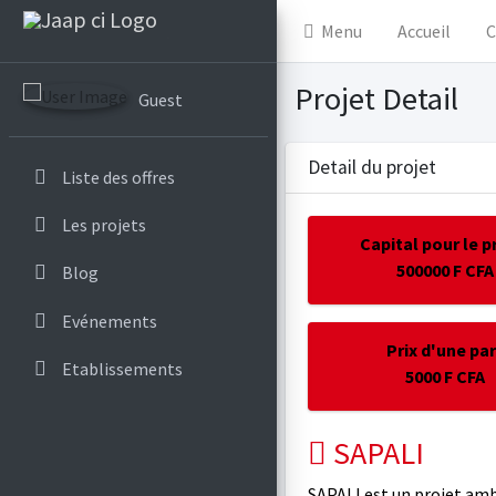
.
Menu
Accueil
C
Projet Detail
Guest
Detail du projet
Liste des offres
Les projets
Capital pour le p
500000 F CFA
Blog
Evénements
Prix d'une pa
Etablissements
5000 F CFA
SAPALI
SAPALI est un projet amb