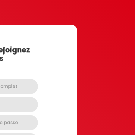
ejoignez
s