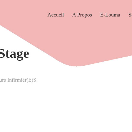
Accueil
A Propos
E-Louma
S
Stage
s Infirmièr(e)s